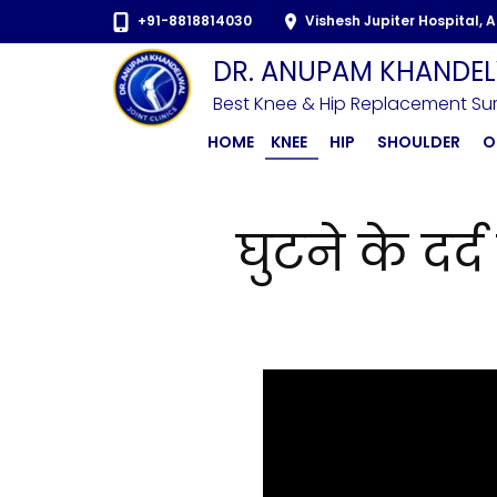
Skip
+91-8818814030
Vishesh Jupiter Hospital, 
to
DR. ANUPAM KHANDE
content
Best Knee & Hip Replacement S
(Press
Enter)
HOME
KNEE
HIP
SHOULDER
O
घुटने के दर