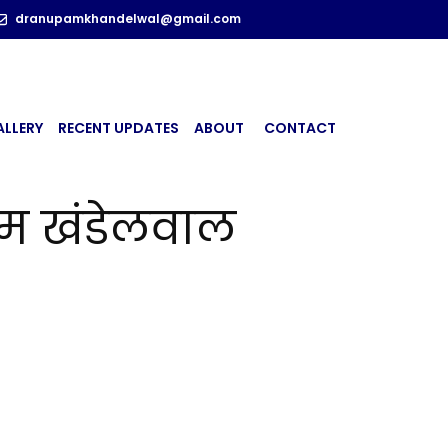
dranupamkhandelwal@gmail.com
ALLERY
RECENT UPDATES
ABOUT
CONTACT
ुपम खंडेलवाल