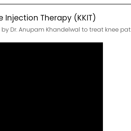
 Injection Therapy (KKIT)
d by Dr. Anupam Khandelwal to treat knee pati