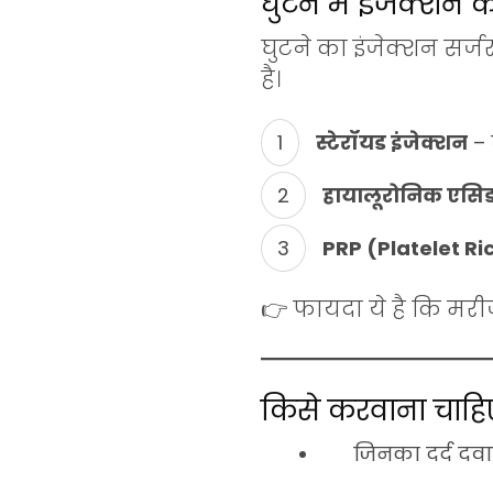
घुटने में इंजेक्शन
घुटने का इंजेक्शन सर्
है।
स्टेरॉयड इंजेक्शन
– 
हायालूरोनिक एसिड
PRP (Platelet Ri
👉 फायदा ये है कि मरी
किसे करवाना चाहि
जिनका दर्द दवा